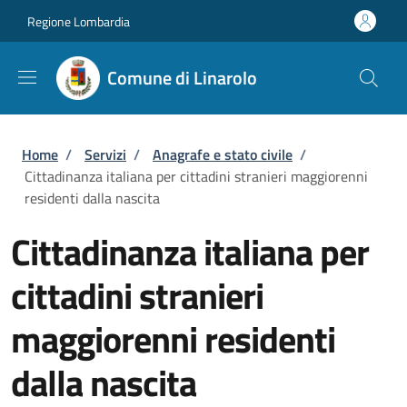
Salta al contenuto principale
Skip to footer content
Regione Lombardia
Comune di Linarolo
Briciole di pane
Home
/
Servizi
/
Anagrafe e stato civile
/
Cittadinanza italiana per cittadini stranieri maggiorenni
residenti dalla nascita
Cittadinanza italiana per
cittadini stranieri
maggiorenni residenti
dalla nascita