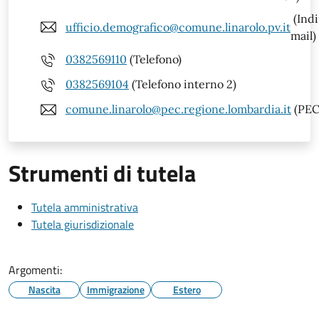
(Indi
ufficio.demografico@comune.linarolo.pv.it
mail)
0382569110
(Telefono)
0382569104
(Telefono interno 2)
comune.linarolo@pec.regione.lombardia.it
(PEC
Strumenti di tutela
Tutela amministrativa
Tutela giurisdizionale
Argomenti:
Nascita
Immigrazione
Estero