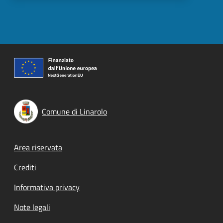
Comune di Linarolo
Footer menu
Area riservata
Crediti
Informativa privacy
Note legali