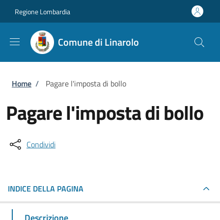
Salta al contenuto principale
Skip to footer content
Regione Lombardia
Comune di Linarolo
Briciole di pane
Home
/
Pagare l'imposta di bollo
Pagare l'imposta di bollo
Condividi
INDICE DELLA PAGINA
Descrizione