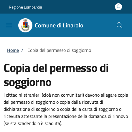
Salta al contenuto principale
Skip to footer content
Regione Lombardia
Comune di Linarolo
Briciole di pane
Home
/
Copia del permesso di soggiorno
Copia del permesso di
soggiorno
I cittadini stranieri (cioè non comunitari) devono allegare copia
del permesso di soggiorno o copia della ricevuta di
dichiarazione di soggiorno o copia della carta di soggiorno o
ricevuta attestante la presentazione della domanda di rinnovo
(se sta scadendo o è scaduta).