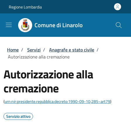
Salta al contenuto principale
Skip to footer content
Regione Lombardia
Comune di Linarolo
Briciole di pane
Home
/
Servizi
/
Anagrafe e stato civile
/
Autorizzazione alla cremazione
Autorizzazione alla
cremazione
(
urn:nir:presidente.repubblica:decreto:1990-09-10;285~art79
)
Servizio attivo