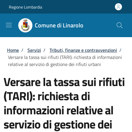
Salta al contenuto principale
Skip to footer content
Regione Lombardia
Comune di Linarolo
Briciole di pane
Home
/
Servizi
/
Tributi, finanze e contravvenzioni
/
Versare la tassa sui rifiuti (TARI): richiesta di informazioni
relative al servizio di gestione dei rifiuti urbani
Versare la tassa sui rifiuti
(TARI): richiesta di
informazioni relative al
servizio di gestione dei