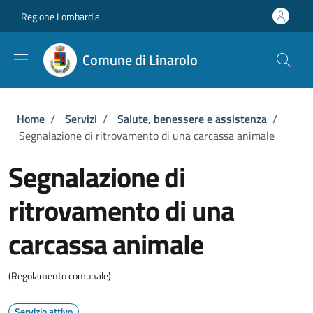
Salta al contenuto principale
Skip to footer content
Regione Lombardia
Comune di Linarolo
Briciole di pane
Home
/
Servizi
/
Salute, benessere e assistenza
/
Segnalazione di ritrovamento di una carcassa animale
Segnalazione di
ritrovamento di una
carcassa animale
(Regolamento comunale)
Servizio attivo