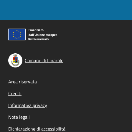
Comune di Linarolo
Footer menu
Area riservata
Crediti
Informativa privacy
Note legali
Dichiarazione di accessibilità