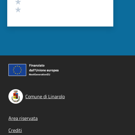
Valuta 2 stelle su 5
Valuta 1 stelle su 5
Comune di Linarolo
Footer menu
Area riservata
Crediti