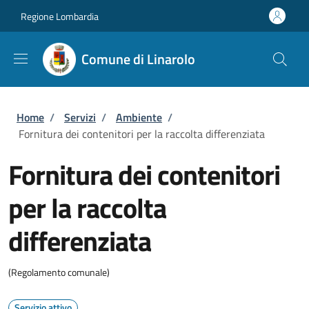
Salta al contenuto principale
Skip to footer content
Regione Lombardia
Comune di Linarolo
Briciole di pane
Home
/
Servizi
/
Ambiente
/
Fornitura dei contenitori per la raccolta differenziata
Fornitura dei contenitori
per la raccolta
differenziata
(Regolamento comunale)
Servizio attivo