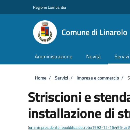
Salta al contenuto principale
Skip to footer content
Regione Lombardia
Comune di Linarolo
Amministrazione
Novità
Servizi
Briciole di pane
Home
/
Servizi
/
Imprese e commercio
/
S
Striscioni e stend
installazione di st
(
urn:nir:presidente.repubblica:decreto:1992-12-16;495~ar