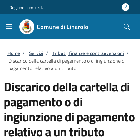
Salta al contenuto principale
Skip to footer content
Regione Lombardia
Comune di Linarolo
Briciole di pane
Home
/
Servizi
/
Tributi, finanze e contravvenzioni
/
Discarico della cartella di pagamento o di ingiunzione di
pagamento relativo a un tributo
Discarico della cartella di
pagamento o di
ingiunzione di pagamento
relativo a un tributo