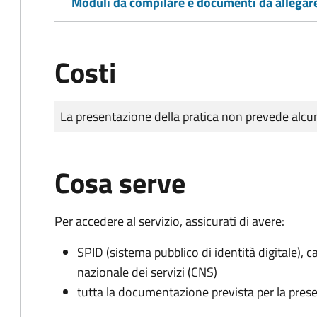
Moduli da compilare e documenti da allegar
Costi
Tipo di pagamento
Importo
La presentazione della pratica non prevede al
Cosa serve
Per accedere al servizio, assicurati di avere:
SPID (sistema pubblico di identità digitale), ca
nazionale dei servizi (CNS)
tutta la documentazione prevista per la prese