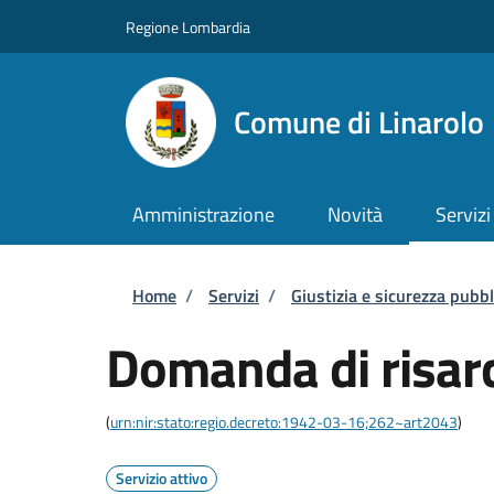
Salta al contenuto principale
Skip to footer content
Regione Lombardia
Comune di Linarolo
Amministrazione
Novità
Servizi
Briciole di pane
Home
/
Servizi
/
Giustizia e sicurezza pubbl
Domanda di risar
(
urn:nir:stato:regio.decreto:1942-03-16;262~art2043
)
Servizio attivo