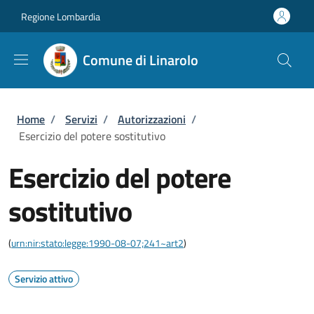
Salta al contenuto principale
Skip to footer content
Regione Lombardia
Comune di Linarolo
Briciole di pane
Home
/
Servizi
/
Autorizzazioni
/
Esercizio del potere sostitutivo
Esercizio del potere
sostitutivo
(
urn:nir:stato:legge:1990-08-07;241~art2
)
Servizio attivo