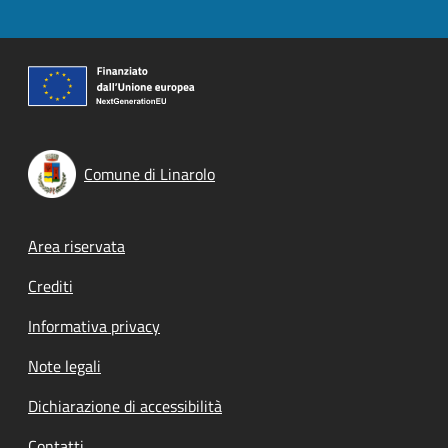
Comune di Linarolo
Footer menu
Area riservata
Crediti
Informativa privacy
Note legali
Dichiarazione di accessibilità
Contatti