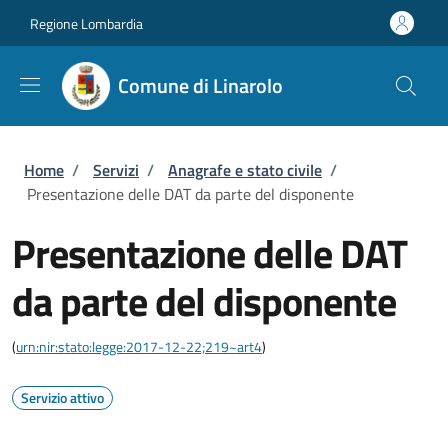
Salta al contenuto principale
Skip to footer content
Regione Lombardia
Comune di Linarolo
Briciole di pane
Home
/
Servizi
/
Anagrafe e stato civile
/
Presentazione delle DAT da parte del disponente
Presentazione delle DAT
da parte del disponente
(
urn:nir:stato:legge:2017-12-22;219~art4
)
Servizio attivo