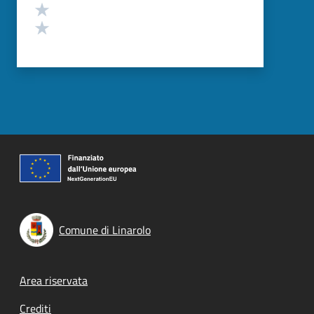
Valuta 2 stelle su 5
Valuta 1 stelle su 5
Comune di Linarolo
Footer menu
Area riservata
Crediti