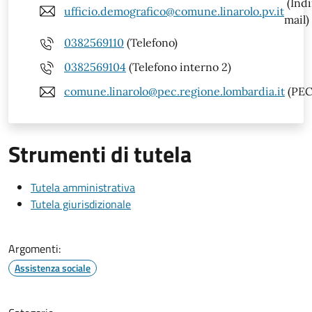
(Indi
ufficio.demografico@comune.linarolo.pv.it
mail)
0382569110
(Telefono)
0382569104
(Telefono interno 2)
comune.linarolo@pec.regione.lombardia.it
(PEC
Strumenti di tutela
Tutela amministrativa
Tutela giurisdizionale
Argomenti:
Assistenza sociale