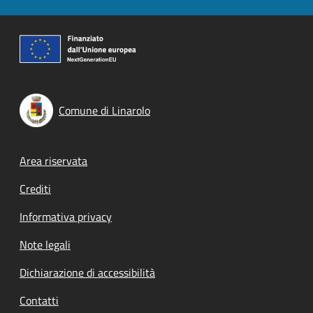
Comune di Linarolo
Footer menu
Area riservata
Crediti
Informativa privacy
Note legali
Dichiarazione di accessibilità
Contatti