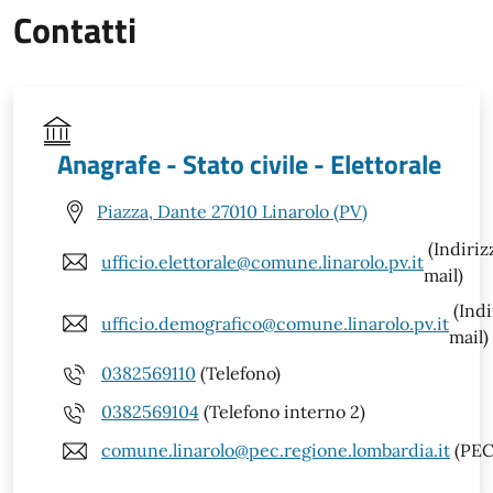
Contatti
Anagrafe - Stato civile - Elettorale
Piazza, Dante 27010 Linarolo (PV)
(Indiriz
ufficio.elettorale@comune.linarolo.pv.it
mail)
(Indi
ufficio.demografico@comune.linarolo.pv.it
mail)
0382569110
(Telefono)
0382569104
(Telefono interno 2)
comune.linarolo@pec.regione.lombardia.it
(PEC