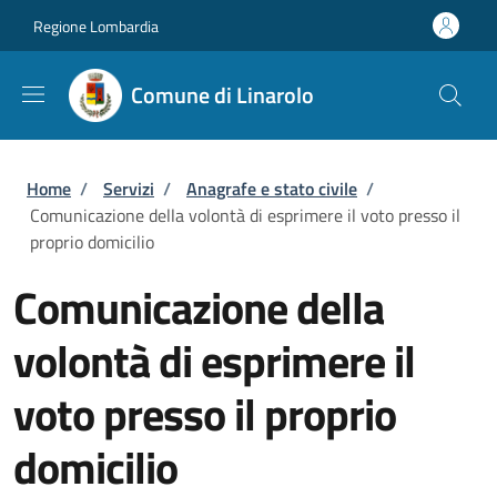
Salta al contenuto principale
Skip to footer content
Regione Lombardia
Comune di Linarolo
Briciole di pane
Home
/
Servizi
/
Anagrafe e stato civile
/
Comunicazione della volontà di esprimere il voto presso il
proprio domicilio
Comunicazione della
volontà di esprimere il
voto presso il proprio
domicilio