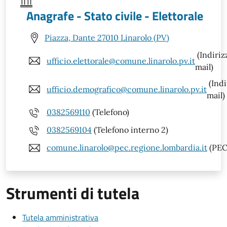
Anagrafe - Stato civile - Elettorale
Piazza, Dante 27010 Linarolo (PV)
(Indiriz
ufficio.elettorale@comune.linarolo.pv.it
mail)
(Indi
ufficio.demografico@comune.linarolo.pv.it
mail)
0382569110
(Telefono)
0382569104
(Telefono interno 2)
comune.linarolo@pec.regione.lombardia.it
(PEC
Strumenti di tutela
Tutela amministrativa