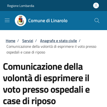
Salta al contenuto principale
Skip to footer content
Regione Lombardia
Comune di Linarolo
Briciole di pane
Home
/
Servizi
/
Anagrafe e stato civile
/
Comunicazione della volontà di esprimere il voto presso
ospedali e case di riposo
Comunicazione della
volontà di esprimere il
voto presso ospedali e
case di riposo