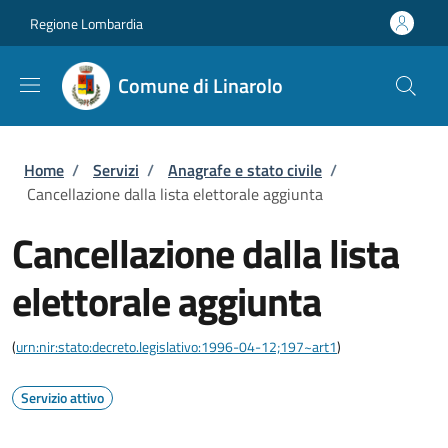
Salta al contenuto principale
Skip to footer content
Regione Lombardia
Comune di Linarolo
Briciole di pane
Home
/
Servizi
/
Anagrafe e stato civile
/
Cancellazione dalla lista elettorale aggiunta
Cancellazione dalla lista
elettorale aggiunta
(
urn:nir:stato:decreto.legislativo:1996-04-12;197~art1
)
Servizio attivo