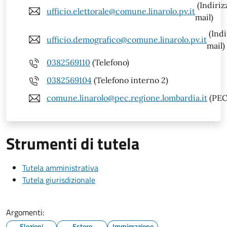
(Indiriz
ufficio.elettorale@comune.linarolo.pv.it
mail)
(Indi
ufficio.demografico@comune.linarolo.pv.it
mail)
0382569110
(Telefono)
0382569104
(Telefono interno 2)
comune.linarolo@pec.regione.lombardia.it
(PEC
Strumenti di tutela
Tutela amministrativa
Tutela giurisdizionale
Argomenti:
Elezioni
Estero
Immigrazione