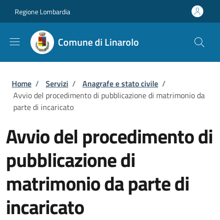
Salta al contenuto principale
Skip to footer content
Regione Lombardia
Comune di Linarolo
Briciole di pane
Home
/
Servizi
/
Anagrafe e stato civile
/
Avvio del procedimento di pubblicazione di matrimonio da
parte di incaricato
Avvio del procedimento di
pubblicazione di
matrimonio da parte di
incaricato