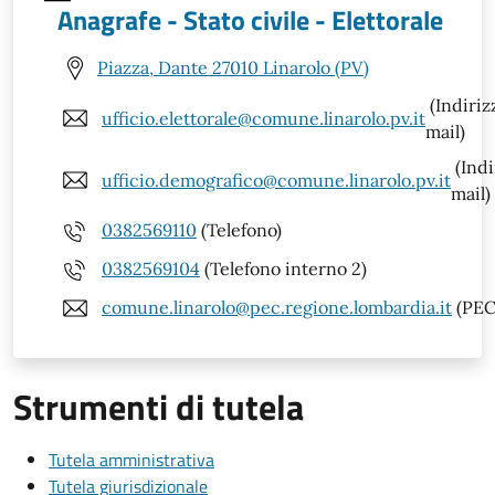
Anagrafe - Stato civile - Elettorale
Piazza, Dante 27010 Linarolo (PV)
(Indiriz
ufficio.elettorale@comune.linarolo.pv.it
mail)
(Indi
ufficio.demografico@comune.linarolo.pv.it
mail)
0382569110
(Telefono)
0382569104
(Telefono interno 2)
comune.linarolo@pec.regione.lombardia.it
(PEC
Strumenti di tutela
Tutela amministrativa
Tutela giurisdizionale