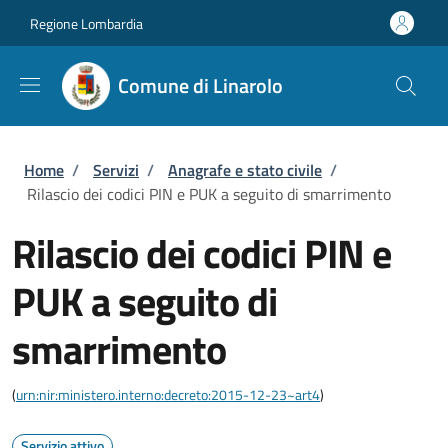
Salta al contenuto principale
Skip to footer content
Regione Lombardia
Comune di Linarolo
Briciole di pane
Home
/
Servizi
/
Anagrafe e stato civile
/
Rilascio dei codici PIN e PUK a seguito di smarrimento
Rilascio dei codici PIN e
PUK a seguito di
smarrimento
(
urn:nir:ministero.interno:decreto:2015-12-23~art4
)
Servizio attivo