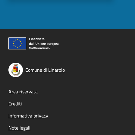
Comune di Linarolo
Footer menu
Area riservata
Crediti
Informativa privacy
Note legali