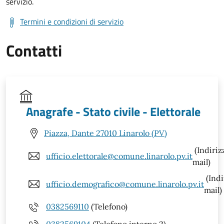
servizio.
Termini e condizioni di servizio
Contatti
Anagrafe - Stato civile - Elettorale
Piazza, Dante 27010 Linarolo (PV)
(Indiriz
ufficio.elettorale@comune.linarolo.pv.it
mail)
(Indi
ufficio.demografico@comune.linarolo.pv.it
mail)
0382569110
(Telefono)