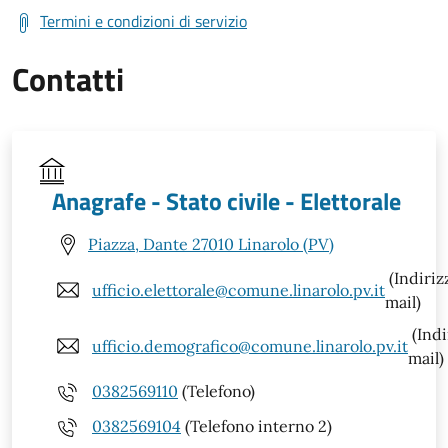
Termini e condizioni di servizio
Contatti
Anagrafe - Stato civile - Elettorale
Piazza, Dante 27010 Linarolo (PV)
(Indiriz
ufficio.elettorale@comune.linarolo.pv.it
mail)
(Indi
ufficio.demografico@comune.linarolo.pv.it
mail)
0382569110
(Telefono)
0382569104
(Telefono interno 2)