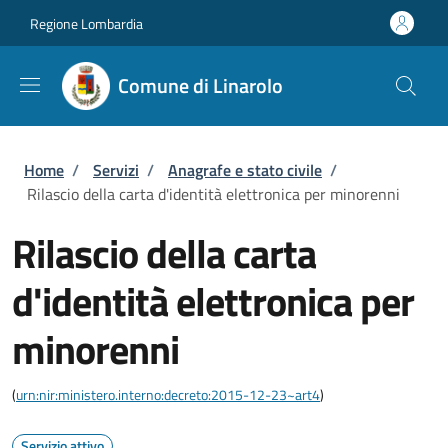
Salta al contenuto principale
Skip to footer content
Regione Lombardia
Comune di Linarolo
Briciole di pane
Home
/
Servizi
/
Anagrafe e stato civile
/
Rilascio della carta d'identità elettronica per minorenni
Rilascio della carta
d'identità elettronica per
minorenni
(
urn:nir:ministero.interno:decreto:2015-12-23~art4
)
Servizio attivo