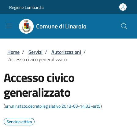
Salta al contenuto principale
Skip to footer content
Regione Lombardia
Comune di Linarolo
Briciole di pane
Home
/
Servizi
/
Autorizzazioni
/
Accesso civico generalizzato
Accesso civico
generalizzato
(
urn:nir:stato:decreto.legislativo:2013-03-14;33~art5
)
Servizio attivo