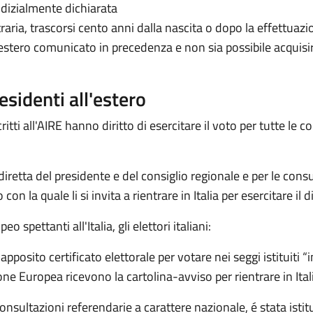
dizialmente dichiarata
traria, trascorsi cento anni dalla nascita o dopo la effettuaz
ll’estero comunicato in precedenza e non sia possibile acquis
 residenti all'estero
ritti all'AIRE hanno diritto di esercitare il voto per tutte le c
iretta del presidente e del consiglio regionale e per le consul
on la quale li si invita a rientrare in Italia per esercitare il di
spettanti all'Italia, gli elettori italiani:
posito certificato elettorale per votare nei seggi istituiti “
ne Europea ricevono la cartolina-avviso per rientrare in Ital
consultazioni referendarie a carattere nazionale, é stata istit