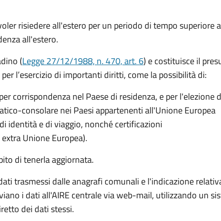
er risiedere all'estero per un periodo di tempo superiore a
idenza all'estero.
adino (
Legge 27/12/1988, n. 470, art. 6
) e costituisce il pre
er l’esercizio di importanti diritti, come la possibilità di:
per corrispondenza nel Paese di residenza, e per l'elezione d
omatico-consolare nei Paesi appartenenti all'Unione Europea
di identità e di viaggio, nonché certificazioni
i extra Unione Europea).
ito di tenerla aggiornata.
ti trasmessi dalle anagrafi comunali e l'indicazione relativa al
iano i dati all'AIRE centrale via web-mail, utilizzando un s
tto dei dati stessi.