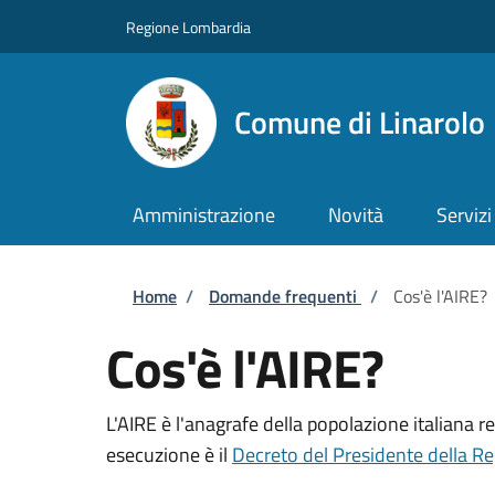
Salta al contenuto principale
Skip to footer content
Regione Lombardia
Comune di Linarolo
Amministrazione
Novità
Servizi
Briciole di pane
Home
/
Domande frequenti
/
Cos'è l'AIRE?
Cos'è l'AIRE?
L'AIRE è l'anagrafe della popolazione italiana re
esecuzione è il
Decreto del Presidente della R