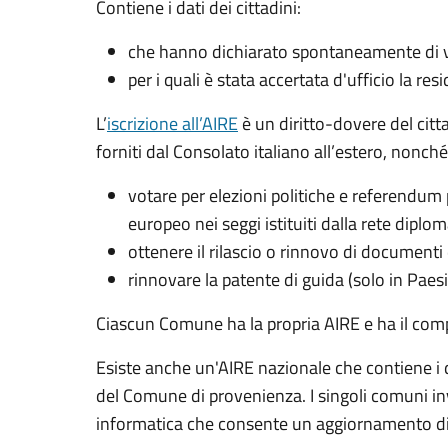
Contiene i dati dei cittadini:
che hanno dichiarato spontaneamente di vol
per i quali è stata accertata d'ufficio la res
L’
iscrizione all’AIRE
è un diritto-dovere del citt
forniti dal Consolato italiano all’estero, nonché p
votare per elezioni politiche e referendum 
europeo nei seggi istituiti dalla rete dipl
ottenere il rilascio o rinnovo di documenti 
rinnovare la patente di guida (solo in Paes
Ciascun Comune ha la propria AIRE e ha il comp
Esiste anche un'AIRE nazionale­ che contiene i da
del Comune di provenienza. I singoli comuni inv
informatica che consente un aggiornamento dire