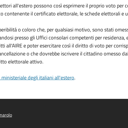
 elettori all'estero possono così esprimere il proprio voto per 
co contenente il certificato elettorale, le schede elettorali e
rreperibilitá o coloro che, per qualsiasi motivo, sono stati omes
dosi presso gli Uffici consolari competenti per residenza, 
ti all'AIRE e poter esercitare così il diritto di voto per corr
cellazione o che dovrebbe iscrivere il cittadino omesso dall'
to elettorale attivo.
 ministeriale degli italiani all'estero
.
narolo