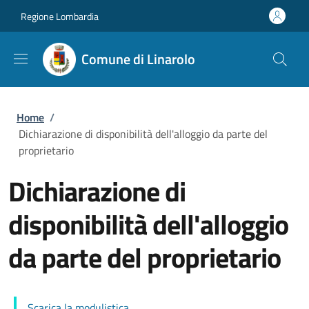
Salta al contenuto principale
Skip to footer content
Regione Lombardia
Comune di Linarolo
Briciole di pane
Home
/
Dichiarazione di disponibilità dell'alloggio da parte del
proprietario
Dichiarazione di
disponibilità dell'alloggio
da parte del proprietario
Scarica la modulistica