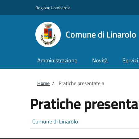
Salta al contenuto principale
Skip to footer content
Regione Lombardia
Comune di Linarolo
Amministrazione
Novità
Servizi
Briciole di pane
Home
/
Pratiche presentate a
Pratiche presenta
Comune di Linarolo