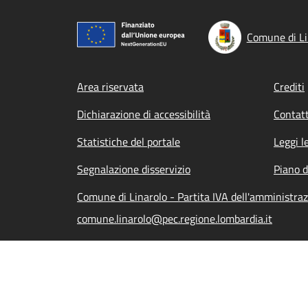
Comune di Li
Footer menu
Area riservata
Crediti
Dichiarazione di accessibilità
Contatt
Statistiche del portale
Leggi l
Segnalazione disservizio
Piano d
Comune di Linarolo - Partita IVA dell'amministr
comune.linarolo@pec.regione.lombardia.it