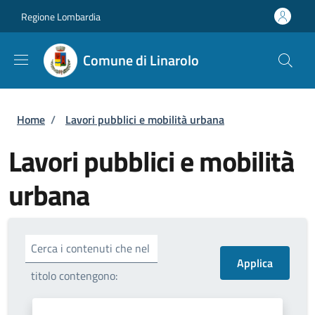
Salta al contenuto principale
Skip to footer content
Regione Lombardia
Comune di Linarolo
Briciole di pane
Home
/
Lavori pubblici e mobilità urbana
Lavori pubblici e mobilità
urbana
Cerca i contenuti che nel
titolo contengono: