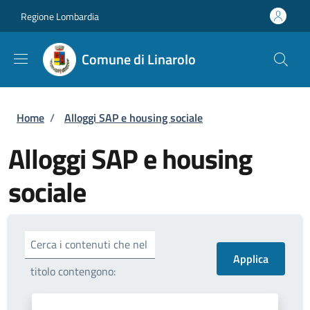
Salta al contenuto principale
Skip to footer content
Regione Lombardia
Comune di Linarolo
Briciole di pane
Home
/
Alloggi SAP e housing sociale
Alloggi SAP e housing
sociale
Cerca i contenuti che nel
titolo contengono: