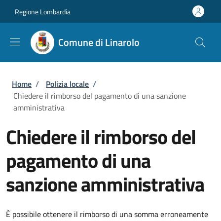
Salta al contenuto principale
Skip to footer content
Regione Lombardia
Comune di Linarolo
Briciole di pane
Home
/
Polizia locale
/
Chiedere il rimborso del pagamento di una sanzione
amministrativa
Chiedere il rimborso del
pagamento di una
sanzione amministrativa
È possibile ottenere il rimborso di una somma erroneamente