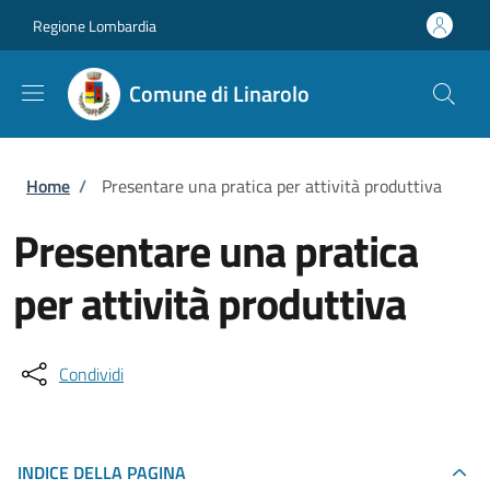
Salta al contenuto principale
Skip to footer content
Regione Lombardia
Comune di Linarolo
Briciole di pane
Home
/
Presentare una pratica per attività produttiva
Presentare una pratica
per attività produttiva
Condividi
INDICE DELLA PAGINA